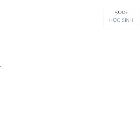
500
+
HỌC SINH
.