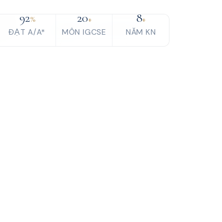
92
20
8
A*
%
+
+
Đang nhận HS kỳ May/June 2026
ĐẠT A/A*
MÔN IGCSE
NĂM KN